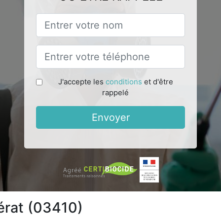
J'accepte les
conditions
et d'être
rappelé
Envoyer
érat (03410)