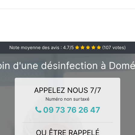
Note moyenne des avis :
4.7
/5
(
107
votes)
in d'une désinfection à Domé
APPELEZ NOUS 7/7
Numéro non surtaxé
09 73 76 26 47
OU ÊTRE RAPPELÉ