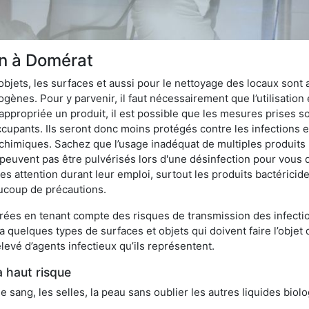
on à Domérat
bjets, les surfaces et aussi pour le nettoyage des locaux sont
ènes. Pour y parvenir, il faut nécessairement que l’utilisation e
appropriée un produit, il est possible que les mesures prises so
cupants. Ils seront donc moins protégés contre les infections et
 chimiques. Sachez que l’usage inadéquat de multiples produits
peuvent pas être pulvérisés lors d'une désinfection pour vous 
es attention durant leur emploi, surtout les produits bactérici
ucoup de précautions.
ées en tenant compte des risques de transmission des infection
 a quelques types de surfaces et objets qui doivent faire l’obj
levé d’agents infectieux qu’ils représentent.
à haut risque
le sang, les selles, la peau sans oublier les autres liquides biol