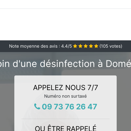
Note moyenne des avis :
4.4
/5
(
105
votes)
in d'une désinfection à Domé
APPELEZ NOUS 7/7
Numéro non surtaxé
09 73 76 26 47
OU ÊTRE RAPPELÉ