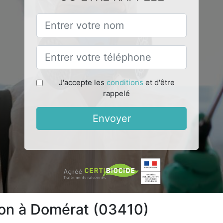
J'accepte les
conditions
et d'être
rappelé
Envoyer
ion à Domérat (03410)