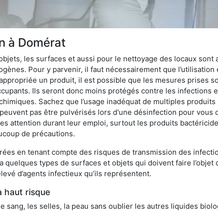
on à Domérat
bjets, les surfaces et aussi pour le nettoyage des locaux sont
ènes. Pour y parvenir, il faut nécessairement que l’utilisation e
appropriée un produit, il est possible que les mesures prises so
cupants. Ils seront donc moins protégés contre les infections et
 chimiques. Sachez que l’usage inadéquat de multiples produits
peuvent pas être pulvérisés lors d'une désinfection pour vous 
es attention durant leur emploi, surtout les produits bactérici
ucoup de précautions.
ées en tenant compte des risques de transmission des infection
 a quelques types de surfaces et objets qui doivent faire l’obj
levé d’agents infectieux qu’ils représentent.
à haut risque
le sang, les selles, la peau sans oublier les autres liquides biol