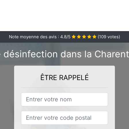
Note moyenne des avis :
4.8
/5
(
109
votes)
 désinfection dans la Charen
ÊTRE RAPPELÉ