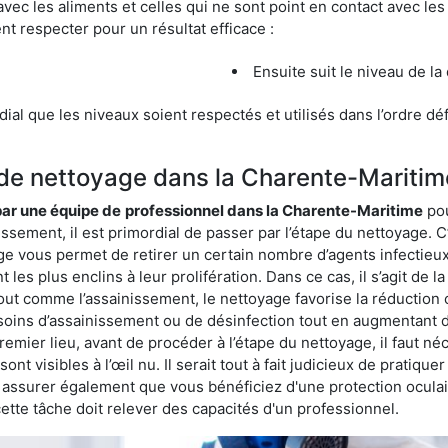
avec les aliments et celles qui ne sont point en contact avec les
nt respecter pour un résultat efficace :
Ensuite suit le niveau de la
ordial que les niveaux soient respectés et utilisés dans l’ordre d
 de nettoyage dans la Charente-Maritim
 par une équipe de
professionnel dans la Charente-Maritime
pou
issement, il est primordial de passer par l’étape du nettoyage. C
age vous permet de retirer un certain nombre d’agents infectieux
es plus enclins à leur prolifération. Dans ce cas, il s’agit de la 
ut comme l’assainissement, le nettoyage favorise la réduction c
esoins d’assainissement ou de désinfection tout en augmentant de
premier lieu, avant de procéder à l’étape du nettoyage, il faut 
nt visibles à l’œil nu. Il serait tout à fait judicieux de pratique
us assurer également que vous bénéficiez d'une protection ocula
te tâche doit relever des capacités d'un professionnel.