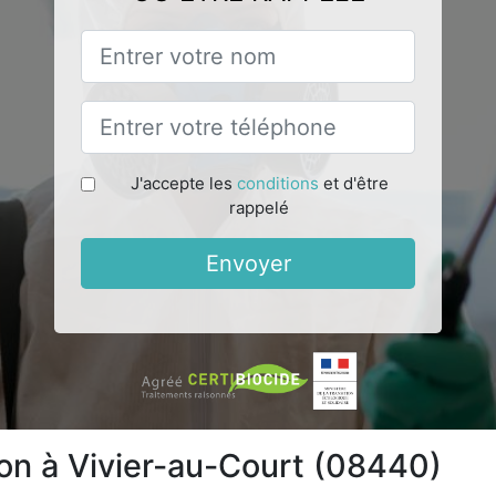
J'accepte les
conditions
et d'être
rappelé
Envoyer
ion à Vivier-au-Court (08440)