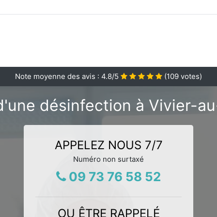
Note moyenne des avis :
4.8
/5
(
109
votes)
d'une désinfection à Vivier-au
APPELEZ NOUS 7/7
Numéro non surtaxé
09 73 76 58 52
OU ÊTRE RAPPELÉ