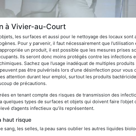
on à Vivier-au-Court
bjets, les surfaces et aussi pour le nettoyage des locaux sont
ènes. Pour y parvenir, il faut nécessairement que l’utilisation e
appropriée un produit, il est possible que les mesures prises so
cupants. Ils seront donc moins protégés contre les infections et
 chimiques. Sachez que l’usage inadéquat de multiples produits
peuvent pas être pulvérisés lors d'une désinfection pour vous 
es attention durant leur emploi, surtout les produits bactérici
ucoup de précautions.
ées en tenant compte des risques de transmission des infection
 a quelques types de surfaces et objets qui doivent faire l’obj
levé d’agents infectieux qu’ils représentent.
à haut risque
le sang, les selles, la peau sans oublier les autres liquides biol