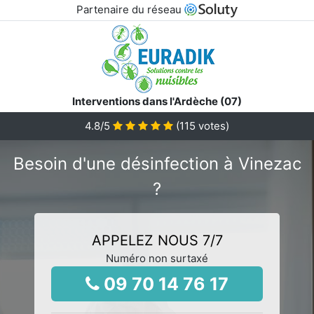
Partenaire du réseau
Interventions dans l'Ardèche (07)
4.8
/5
(
115
votes)
Besoin d'une désinfection à Vinezac
?
APPELEZ NOUS 7/7
Numéro non surtaxé
09 70 14 76 17