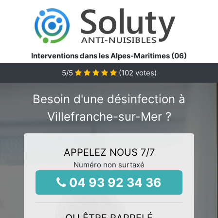
Interventions dans les Alpes-Maritimes (06)
5
/5
(
102
votes)
Besoin d'une désinfection à
Villefranche-sur-Mer ?
APPELEZ NOUS 7/7
Numéro non surtaxé
04 93 92 34 36