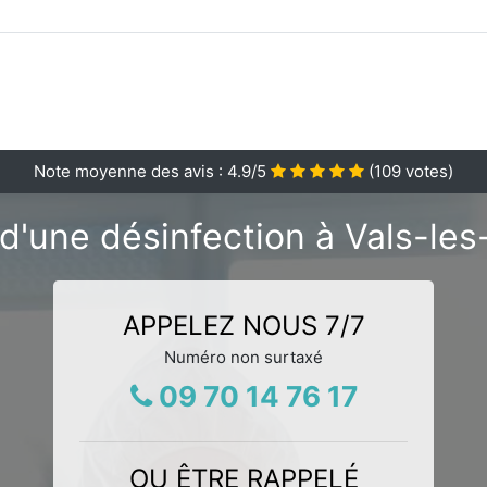
Note moyenne des avis :
4.9
/5
(
109
votes)
d'une désinfection à Vals-les
APPELEZ NOUS 7/7
Numéro non surtaxé
09 70 14 76 17
OU ÊTRE RAPPELÉ