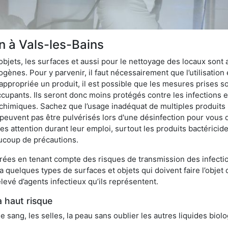
on à Vals-les-Bains
bjets, les surfaces et aussi pour le nettoyage des locaux sont
ènes. Pour y parvenir, il faut nécessairement que l’utilisation e
appropriée un produit, il est possible que les mesures prises so
cupants. Ils seront donc moins protégés contre les infections et
 chimiques. Sachez que l’usage inadéquat de multiples produits
peuvent pas être pulvérisés lors d'une désinfection pour vous 
es attention durant leur emploi, surtout les produits bactérici
ucoup de précautions.
ées en tenant compte des risques de transmission des infection
 a quelques types de surfaces et objets qui doivent faire l’obj
levé d’agents infectieux qu’ils représentent.
à haut risque
le sang, les selles, la peau sans oublier les autres liquides biol