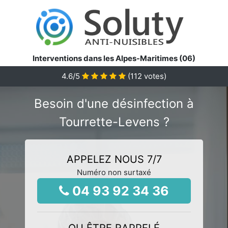
Interventions dans les Alpes-Maritimes (06)
4.6
/5
(
112
votes)
Besoin d'une désinfection à
Tourrette-Levens ?
APPELEZ NOUS 7/7
Numéro non surtaxé
04 93 92 34 36