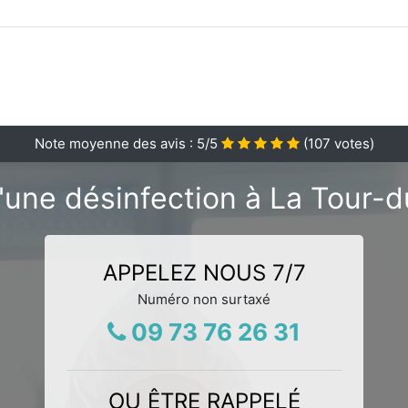
Note moyenne des avis :
5
/5
(
107
votes)
'une désinfection à La Tour-d
APPELEZ NOUS 7/7
Numéro non surtaxé
09 73 76 26 31
OU ÊTRE RAPPELÉ