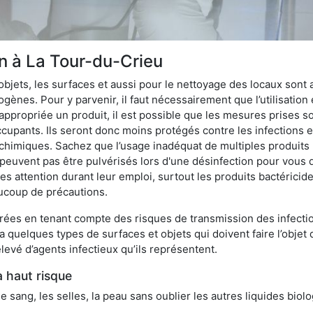
on à La Tour-du-Crieu
bjets, les surfaces et aussi pour le nettoyage des locaux sont
ènes. Pour y parvenir, il faut nécessairement que l’utilisation e
appropriée un produit, il est possible que les mesures prises so
cupants. Ils seront donc moins protégés contre les infections et
 chimiques. Sachez que l’usage inadéquat de multiples produits
peuvent pas être pulvérisés lors d'une désinfection pour vous 
es attention durant leur emploi, surtout les produits bactérici
ucoup de précautions.
ées en tenant compte des risques de transmission des infection
 a quelques types de surfaces et objets qui doivent faire l’obj
levé d’agents infectieux qu’ils représentent.
à haut risque
le sang, les selles, la peau sans oublier les autres liquides biol