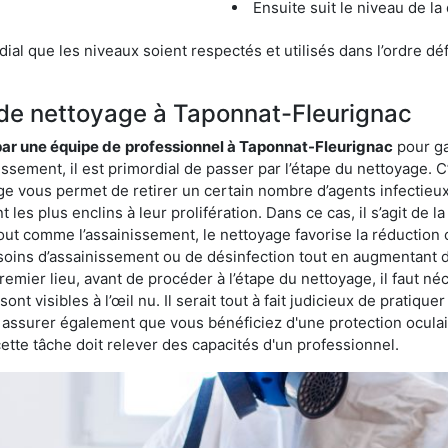
Ensuite suit le niveau de la
ordial que les niveaux soient respectés et utilisés dans l’ordre d
 de nettoyage à Taponnat-Fleurignac
 par une équipe de
professionnel à Taponnat-Fleurignac
pour ga
issement, il est primordial de passer par l’étape du nettoyage. C
age vous permet de retirer un certain nombre d’agents infectieux
es plus enclins à leur prolifération. Dans ce cas, il s’agit de la 
ut comme l’assainissement, le nettoyage favorise la réduction c
esoins d’assainissement ou de désinfection tout en augmentant de
premier lieu, avant de procéder à l’étape du nettoyage, il faut 
nt visibles à l’œil nu. Il serait tout à fait judicieux de pratique
us assurer également que vous bénéficiez d'une protection ocula
te tâche doit relever des capacités d'un professionnel.