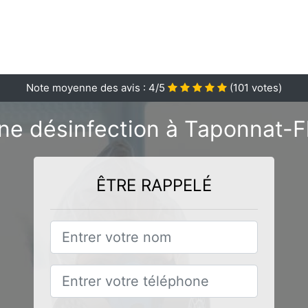
Note moyenne des avis :
4
/5
(
101
votes)
ne désinfection à Taponnat-F
ÊTRE RAPPELÉ