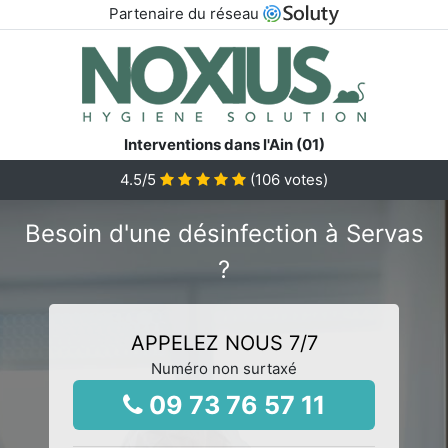
Partenaire du réseau
Interventions dans l'Ain (01)
4.5
/5
(
106
votes)
Besoin d'une désinfection à Servas
?
APPELEZ NOUS 7/7
Numéro non surtaxé
09 73 76 57 11