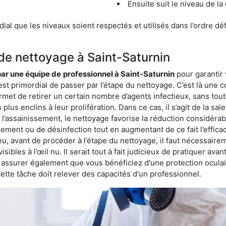
Ensuite suit le niveau de la
ordial que les niveaux soient respectés et utilisés dans l’ordre d
 de nettoyage à Saint-Saturnin
 par une équipe de
professionnel à Saint-Saturnin
pour garantir 
est primordial de passer par l’étape du nettoyage. C’est là une c
rmet de retirer un certain nombre d’agents infectieux, sans tou
lus enclins à leur prolifération. Dans ce cas, il s’agit de la sale
’assainissement, le nettoyage favorise la réduction considérabl
ssement ou de désinfection tout en augmentant de ce fait l’effic
ieu, avant de procéder à l’étape du nettoyage, il faut nécessair
sibles à l’œil nu. Il serait tout à fait judicieux de pratiquer ava
us assurer également que vous bénéficiez d'une protection ocula
te tâche doit relever des capacités d'un professionnel.