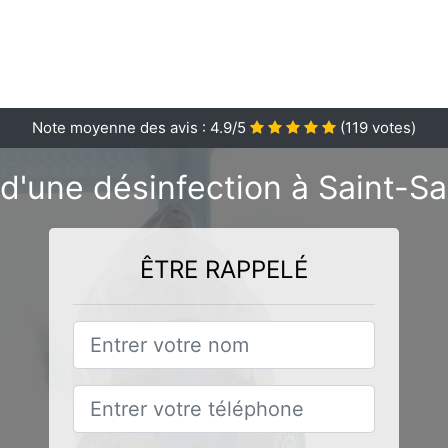
Note moyenne des avis :
4.9
/5
(
119
votes)
d'une désinfection à Saint-Sa
ÊTRE RAPPELÉ