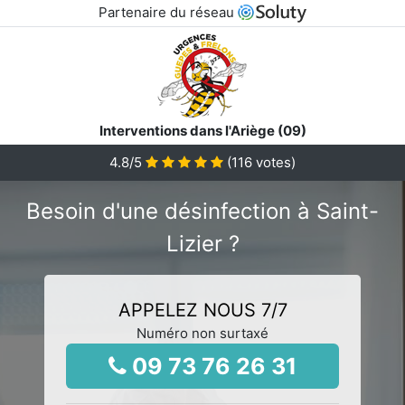
Partenaire du réseau
Interventions dans l'Ariège (09)
4.8
/5
(
116
votes)
Besoin d'une désinfection à Saint-
Lizier ?
APPELEZ NOUS 7/7
Numéro non surtaxé
09 73 76 26 31