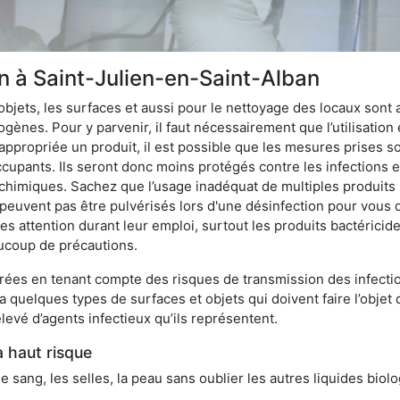
on à Saint-Julien-en-Saint-Alban
bjets, les surfaces et aussi pour le nettoyage des locaux sont
ènes. Pour y parvenir, il faut nécessairement que l’utilisation e
appropriée un produit, il est possible que les mesures prises so
cupants. Ils seront donc moins protégés contre les infections et
 chimiques. Sachez que l’usage inadéquat de multiples produits
peuvent pas être pulvérisés lors d'une désinfection pour vous 
es attention durant leur emploi, surtout les produits bactérici
ucoup de précautions.
ées en tenant compte des risques de transmission des infection
 a quelques types de surfaces et objets qui doivent faire l’obj
levé d’agents infectieux qu’ils représentent.
à haut risque
le sang, les selles, la peau sans oublier les autres liquides biol