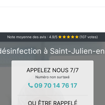
Note moyenne des avis :
4.9
/5
(
107
votes)
ésinfection à Saint-Julien-e
APPELEZ NOUS 7/7
Numéro non surtaxé
09 70 14 76 17
OU ÊTRE RAPPELÉ