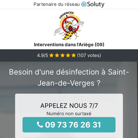
Partenaire du réseau
Interventions dans l'Ariège (09)
4.9
/5
(
107
votes)
Besoin d'une désinfection à Saint-
Jean-de-Verges ?
APPELEZ NOUS 7/7
Numéro non surtaxé
09 73 76 26 31