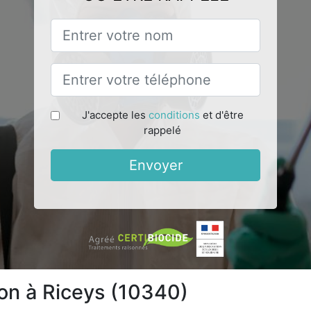
J'accepte les
conditions
et d'être
rappelé
Envoyer
ion à Riceys (10340)