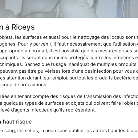
on à Riceys
bjets, les surfaces et aussi pour le nettoyage des locaux sont
ènes. Pour y parvenir, il faut nécessairement que l’utilisation e
appropriée un produit, il est possible que les mesures prises so
cupants. Ils seront donc moins protégés contre les infections et
 chimiques. Sachez que l’usage inadéquat de multiples produits
peuvent pas être pulvérisés lors d'une désinfection pour vous 
es attention durant leur emploi, surtout les produits bactérici
ucoup de précautions.
ées en tenant compte des risques de transmission des infection
 a quelques types de surfaces et objets qui doivent faire l’obj
levé d’agents infectieux qu’ils représentent.
à haut risque
le sang, les selles, la peau sans oublier les autres liquides biol