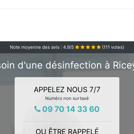
Note moyenne des avis :
4.9
/5
(
111
votes)
oin d'une désinfection à Rice
APPELEZ NOUS 7/7
Numéro non surtaxé
09 70 14 33 60
OU ÊTRE RAPPELÉ