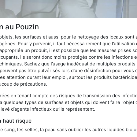
on au Pouzin
bjets, les surfaces et aussi pour le nettoyage des locaux sont
ènes. Pour y parvenir, il faut nécessairement que l’utilisation e
appropriée un produit, il est possible que les mesures prises so
cupants. Ils seront donc moins protégés contre les infections et
 chimiques. Sachez que l’usage inadéquat de multiples produits
peuvent pas être pulvérisés lors d'une désinfection pour vous 
es attention durant leur emploi, surtout les produits bactérici
ucoup de précautions.
ées en tenant compte des risques de transmission des infection
 a quelques types de surfaces et objets qui doivent faire l’obj
levé d’agents infectieux qu’ils représentent.
à haut risque
le sang, les selles, la peau sans oublier les autres liquides biol