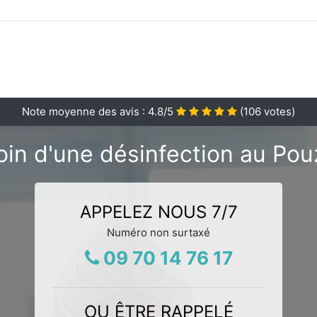
Note moyenne des avis :
4.8
/5
(
106
votes)
in d'une désinfection au Pou
APPELEZ NOUS 7/7
Numéro non surtaxé
09 70 14 76 17
OU ÊTRE RAPPELÉ