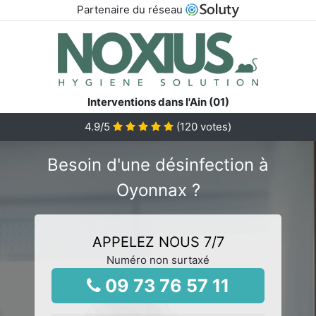
Partenaire du réseau
Interventions dans l'Ain (01)
4.9
/5
(
120
votes)
Besoin d'une désinfection à
Oyonnax ?
APPELEZ NOUS 7/7
Numéro non surtaxé
09 73 76 57 11