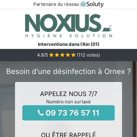
Partenaire du réseau
Interventions dans l'Ain (01)
4.8
/5
(
112
votes)
Besoin d'une désinfection à Ornex ?
APPELEZ NOUS 7/7
Numéro non surtaxé
09 73 76 57 11
OU ÊTRE RAPPELÉ