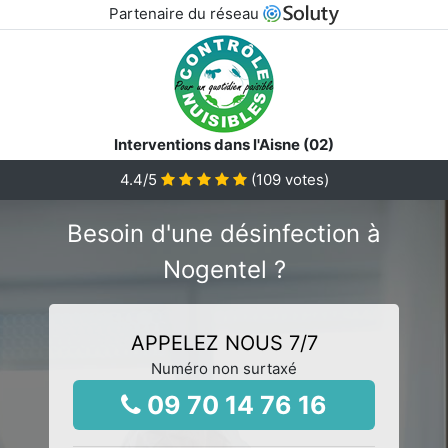
Partenaire du réseau
Interventions dans l'Aisne (02)
4.4
/5
(
109
votes)
Besoin d'une désinfection à
Nogentel ?
APPELEZ NOUS 7/7
Numéro non surtaxé
09 70 14 76 16