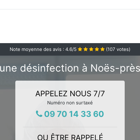
Note moyenne des avis :
4.6
/5
(
107
votes)
'une désinfection à Noës-près
APPELEZ NOUS 7/7
Numéro non surtaxé
09 70 14 33 60
OU ÊTRE RAPPELÉ