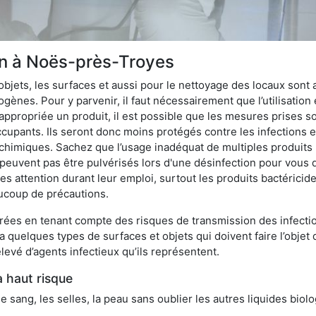
ion à Noës-près-Troyes
bjets, les surfaces et aussi pour le nettoyage des locaux sont
ènes. Pour y parvenir, il faut nécessairement que l’utilisation e
appropriée un produit, il est possible que les mesures prises so
cupants. Ils seront donc moins protégés contre les infections et
 chimiques. Sachez que l’usage inadéquat de multiples produits
peuvent pas être pulvérisés lors d'une désinfection pour vous 
es attention durant leur emploi, surtout les produits bactérici
ucoup de précautions.
ées en tenant compte des risques de transmission des infection
 a quelques types de surfaces et objets qui doivent faire l’obj
levé d’agents infectieux qu’ils représentent.
à haut risque
le sang, les selles, la peau sans oublier les autres liquides biol