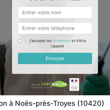
J'accepte les
conditions
et d'être
rappelé
Envoyer
ion à Noës-près-Troyes (10420)