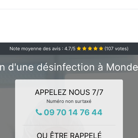
Note moyenne des avis :
4.7
/5
(
107
votes)
n d'une désinfection à Mondev
APPELEZ NOUS 7/7
Numéro non surtaxé
09 70 14 76 44
OU ÊTRE RAPPELÉ