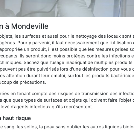
on à Mondeville
bjets, les surfaces et aussi pour le nettoyage des locaux sont
ènes. Pour y parvenir, il faut nécessairement que l’utilisation e
appropriée un produit, il est possible que les mesures prises so
cupants. Ils seront donc moins protégés contre les infections et
 chimiques. Sachez que l’usage inadéquat de multiples produits
peuvent pas être pulvérisés lors d'une désinfection pour vous 
es attention durant leur emploi, surtout les produits bactérici
ucoup de précautions.
ées en tenant compte des risques de transmission des infection
 a quelques types de surfaces et objets qui doivent faire l’obj
levé d’agents infectieux qu’ils représentent.
à haut risque
le sang, les selles, la peau sans oublier les autres liquides biol