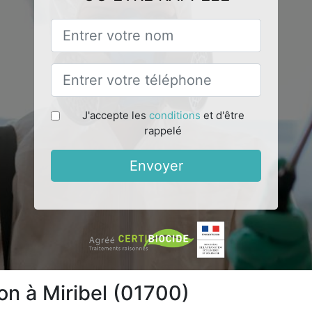
J'accepte les
conditions
et d'être
rappelé
Envoyer
on à Miribel (01700)