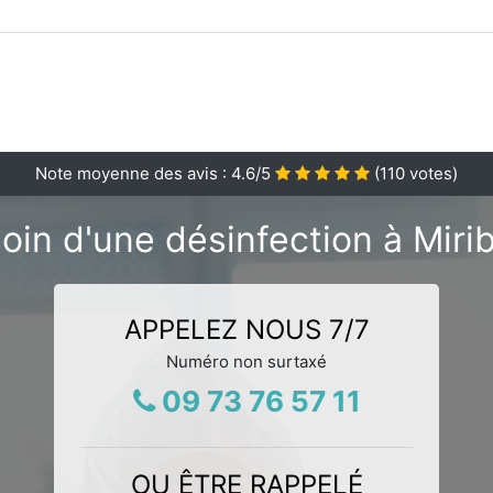
Note moyenne des avis :
4.6
/5
(
110
votes)
oin d'une désinfection à Mirib
APPELEZ NOUS 7/7
Numéro non surtaxé
09 73 76 57 11
OU ÊTRE RAPPELÉ