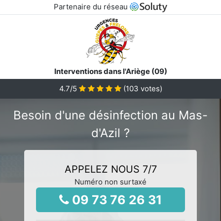
Partenaire du réseau
Interventions dans l'Ariège (09)
4.7
/5
(
103
votes)
Besoin d'une désinfection au Mas-
d'Azil ?
APPELEZ NOUS 7/7
Numéro non surtaxé
09 73 76 26 31