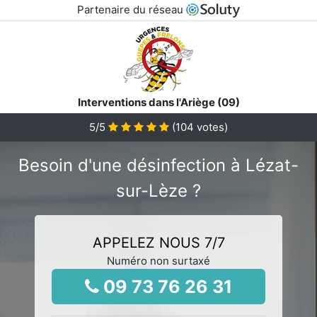
Partenaire du réseau
Interventions dans l'Ariège (09)
5
/5
(
104
votes)
Besoin d'une désinfection à Lézat-
sur-Lèze ?
APPELEZ NOUS 7/7
Numéro non surtaxé
09 73 76 26 31