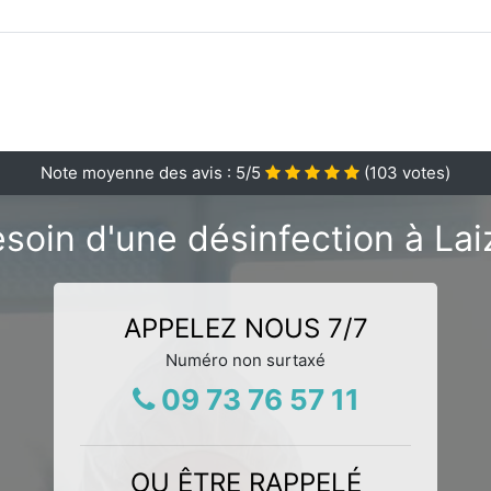
Note moyenne des avis :
5
/5
(
103
votes)
soin d'une désinfection à Lai
APPELEZ NOUS 7/7
Numéro non surtaxé
09 73 76 57 11
OU ÊTRE RAPPELÉ