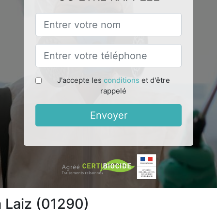
J'accepte les
conditions
et d'être
rappelé
Envoyer
à Laiz (01290)