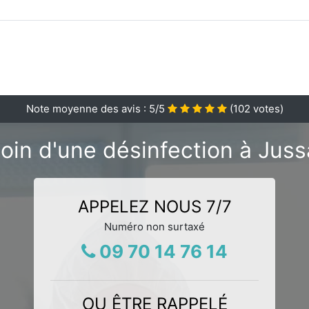
Note moyenne des avis :
5
/5
(
102
votes)
oin d'une désinfection à Juss
APPELEZ NOUS 7/7
Numéro non surtaxé
09 70 14 76 14
OU ÊTRE RAPPELÉ