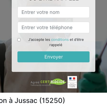
J'accepte les
conditions
et d'être
rappelé
Envoyer
ion à Jussac (15250)