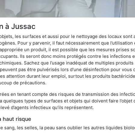
on à Jussac
bjets, les surfaces et aussi pour le nettoyage des locaux sont
ènes. Pour y parvenir, il faut nécessairement que l’utilisation e
appropriée un produit, il est possible que les mesures prises so
cupants. Ils seront donc moins protégés contre les infections et
 chimiques. Sachez que l’usage inadéquat de multiples produits
peuvent pas être pulvérisés lors d'une désinfection pour vous 
es attention durant leur emploi, surtout les produits bactérici
ucoup de précautions.
ées en tenant compte des risques de transmission des infection
 a quelques types de surfaces et objets qui doivent faire l’obj
levé d’agents infectieux qu’ils représentent.
à haut risque
le sang, les selles, la peau sans oublier les autres liquides biol