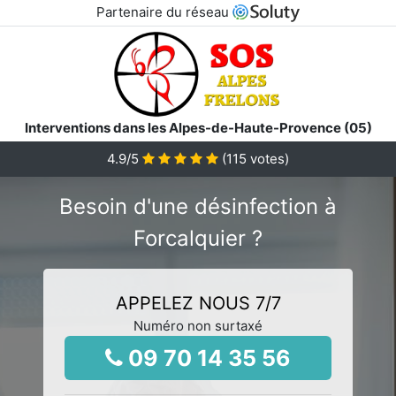
Partenaire du réseau
Interventions dans les Alpes-de-Haute-Provence (05)
4.9
/5
(
115
votes)
Besoin d'une désinfection à
Forcalquier ?
APPELEZ NOUS 7/7
Numéro non surtaxé
09 70 14 35 56