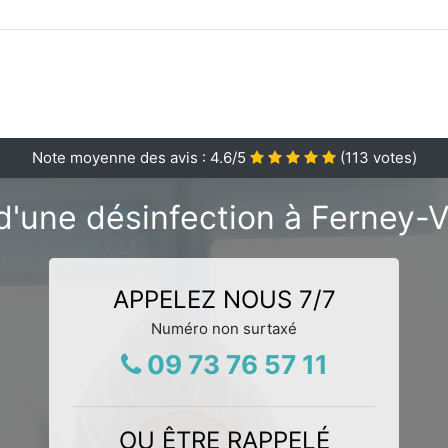
Note moyenne des avis :
4.6
/5
(
113
votes)
d'une désinfection à Ferney-Vo
APPELEZ NOUS 7/7
Numéro non surtaxé
09 73 76 57 11
OU ÊTRE RAPPELÉ