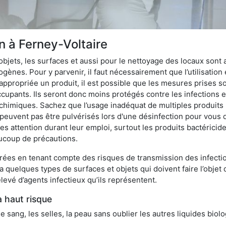
on à Ferney-Voltaire
bjets, les surfaces et aussi pour le nettoyage des locaux sont
ènes. Pour y parvenir, il faut nécessairement que l’utilisation e
appropriée un produit, il est possible que les mesures prises so
cupants. Ils seront donc moins protégés contre les infections et
 chimiques. Sachez que l’usage inadéquat de multiples produits
peuvent pas être pulvérisés lors d'une désinfection pour vous 
es attention durant leur emploi, surtout les produits bactérici
ucoup de précautions.
ées en tenant compte des risques de transmission des infection
 a quelques types de surfaces et objets qui doivent faire l’obj
levé d’agents infectieux qu’ils représentent.
à haut risque
le sang, les selles, la peau sans oublier les autres liquides biol