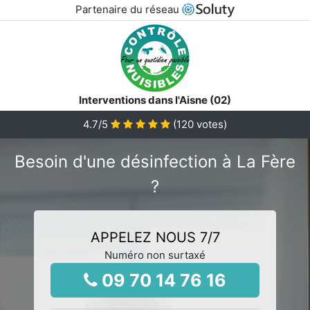
Partenaire du réseau
Interventions dans l'Aisne (02)
4.7
/5
(
120
votes)
Besoin d'une désinfection à La Fère
?
APPELEZ NOUS 7/7
Numéro non surtaxé
09 70 14 76 16