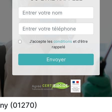
J'accepte les
conditions
et d'être
rappelé
Envoyer
gny (01270)