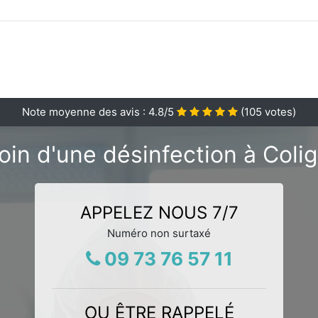
Note moyenne des avis :
4.8
/5
(
105
votes)
oin d'une désinfection à Colig
APPELEZ NOUS 7/7
Numéro non surtaxé
09 73 76 57 11
OU ÊTRE RAPPELÉ