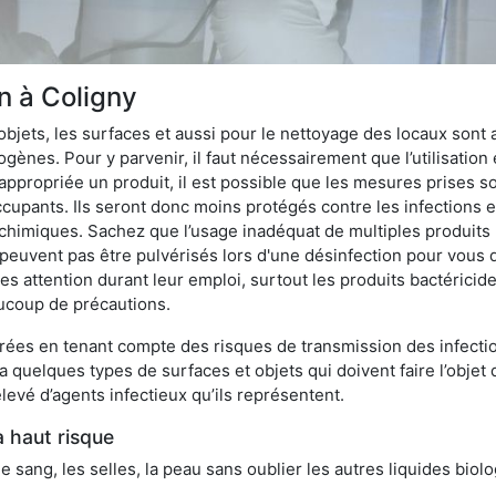
on à Coligny
bjets, les surfaces et aussi pour le nettoyage des locaux sont
ènes. Pour y parvenir, il faut nécessairement que l’utilisation e
appropriée un produit, il est possible que les mesures prises so
cupants. Ils seront donc moins protégés contre les infections et
 chimiques. Sachez que l’usage inadéquat de multiples produits
peuvent pas être pulvérisés lors d'une désinfection pour vous 
es attention durant leur emploi, surtout les produits bactérici
ucoup de précautions.
ées en tenant compte des risques de transmission des infection
 a quelques types de surfaces et objets qui doivent faire l’obj
levé d’agents infectieux qu’ils représentent.
à haut risque
le sang, les selles, la peau sans oublier les autres liquides biol