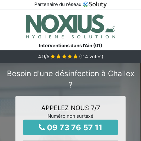
Partenaire du réseau
Interventions dans l'Ain (01)
4.9
/5
(
114
votes)
Besoin d'une désinfection à Challex
?
APPELEZ NOUS 7/7
Numéro non surtaxé
09 73 76 57 11