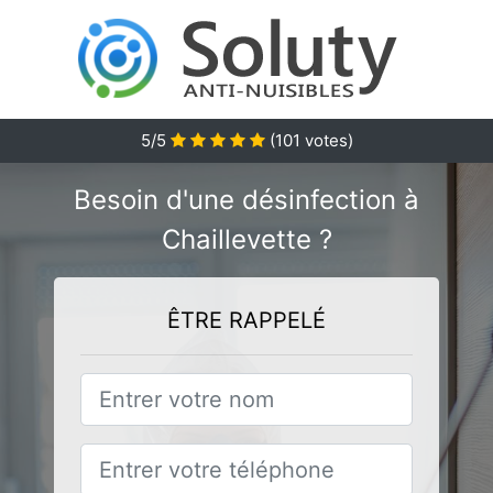
5
/5
(
101
votes)
Besoin d'une désinfection à
Chaillevette ?
ÊTRE RAPPELÉ