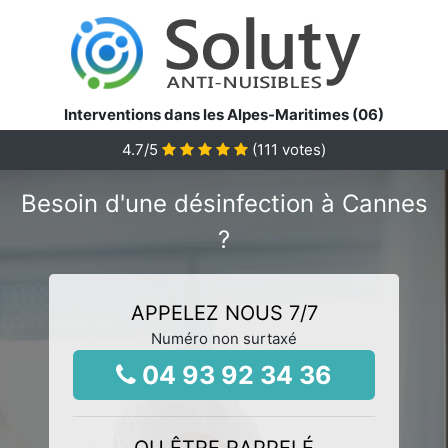
Interventions dans les Alpes-Maritimes (06)
4.7
/5
(
111
votes)
Besoin d'une désinfection à Cannes
?
APPELEZ NOUS 7/7
Numéro non surtaxé
04 93 92 34 36