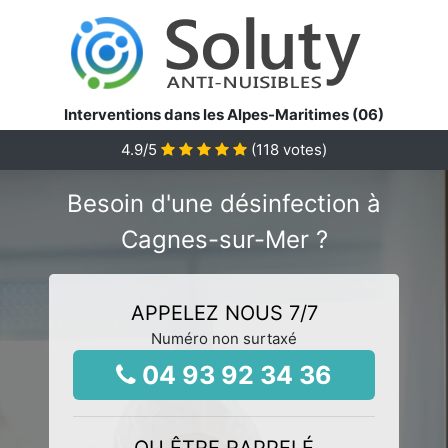
Interventions dans les Alpes-Maritimes (06)
4.9
/5
(
118
votes)
Besoin d'une désinfection à
Cagnes-sur-Mer ?
APPELEZ NOUS 7/7
Numéro non surtaxé
04 93 92 34 36