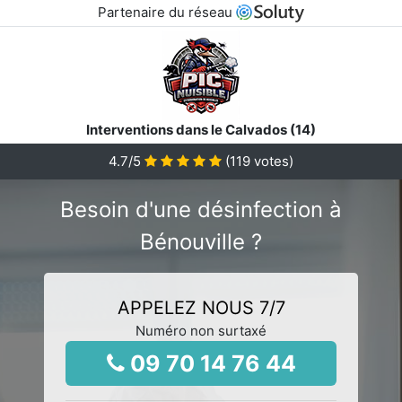
Partenaire du réseau
Interventions dans le Calvados (14)
4.7
/5
(
119
votes)
Besoin d'une désinfection à
Bénouville ?
APPELEZ NOUS 7/7
Numéro non surtaxé
09 70 14 76 44