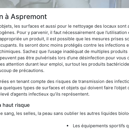
ion à Aspremont
bjets, les surfaces et aussi pour le nettoyage des locaux sont
ènes. Pour y parvenir, il faut nécessairement que l’utilisation e
appropriée un produit, il est possible que les mesures prises so
cupants. Ils seront donc moins protégés contre les infections et
 chimiques. Sachez que l’usage inadéquat de multiples produits
peuvent pas être pulvérisés lors d'une désinfection pour vous 
es attention durant leur emploi, surtout les produits bactérici
ucoup de précautions.
ées en tenant compte des risques de transmission des infection
 a quelques types de surfaces et objets qui doivent faire l’obj
levé d’agents infectieux qu’ils représentent.
à haut risque
le sang, les selles, la peau sans oublier les autres liquides biol
Les équipements sportifs qu