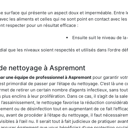
une surface qui présente un aspect doux et imperméable. Entre
avec les aliments et celles qui ne sont point en contact avec les
nt respecter pour un résultat efficace :
Ensuite suit le niveau de la
ordial que les niveaux soient respectés et utilisés dans l’ordre d
s de nettoyage à Aspremont
 par une équipe de
professionnel à Aspremont
pour garantir vot
est primordial de passer par l’étape du nettoyage. C’est là une c
rmet de retirer un certain nombre d’agents infectieux, sans tou
lus enclins à leur prolifération. Dans ce cas, il s’agit de la sale
’assainissement, le nettoyage favorise la réduction considérabl
ssement ou de désinfection tout en augmentant de ce fait l’effic
ieu, avant de procéder à l’étape du nettoyage, il faut nécessair
sibles à l’œil nu. Il serait tout à fait judicieux de pratiquer ava
us assurer également que vous bénéficiez d'une protection ocula