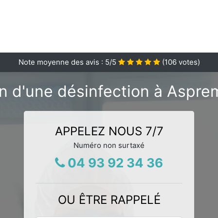
Note moyenne des avis :
5
/5
(
106
votes)
n d'une désinfection à Aspre
APPELEZ NOUS 7/7
Numéro non surtaxé
04 93 92 34 36
OU ÊTRE RAPPELÉ